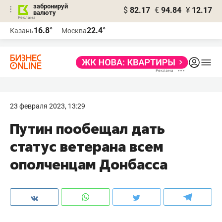
забронируй
$
82.17
€
94.84
¥
12.17
валюту
16.8°
22.4°
Казань
Москва
23 февраля 2023, 13:29
Путин пообещал дать
статус ветерана всем
ополченцам Донбасса