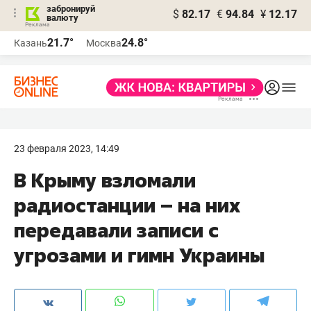
забронируй
$
82.17
€
94.84
¥
12.17
валюту
21.7°
24.8°
Казань
Москва
23 февраля 2023, 14:49
В Крыму взломали
радиостанции – на них
передавали записи с
угрозами и гимн Украины