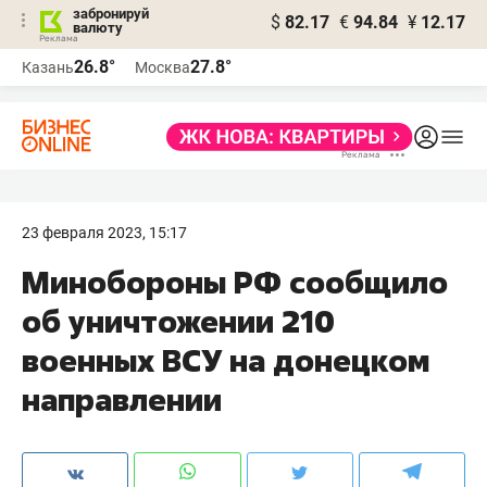
забронируй
$
82.17
€
94.84
¥
12.17
валюту
26.8°
27.8°
Казань
Москва
23 февраля 2023, 15:17
Минобороны РФ сообщило
об уничтожении 210
военных ВСУ на донецком
направлении