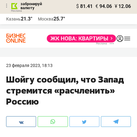
забронируй
$
81.41
€
94.06
¥
12.06
валюту
21.3°
25.7°
Казань
Москва
23 февраля 2023, 18:13
Шойгу сообщил, что Запад
стремится «расчленить»
Россию