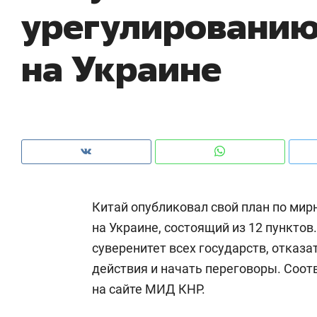
урегулированию
рынки, почему надо знать аксакалов и
о 
чем интересен Оман?
кл
на Украине
Китай опубликовал свой план по ми
на Украине, состоящий из 12 пунктов
суверенитет всех государств, отказа
Рекомендуем
Рекомендуем
действия и начать переговоры. Соо
Как ГК «МИР ГРУПП» и ВТБ
150 камер 
на сайте МИД КНР.
создают оазис жилого
ID вместо 
комфорта под Казанью
безопаснос