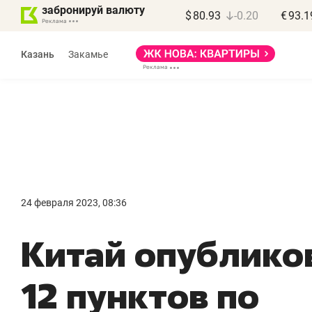
забронируй валюту
$
80.93
-0.20
€
93.1
Казань
Закамье
Василь Мазитов
МАРТ
24 февраля 2023, 08:36
«Не зная местных
«
Китай опубликов
правил, бизнес может
н
потерять минимум
ч
12 пунктов по
полгода»
р
Как бизнесу выйти на зарубежные
Вл