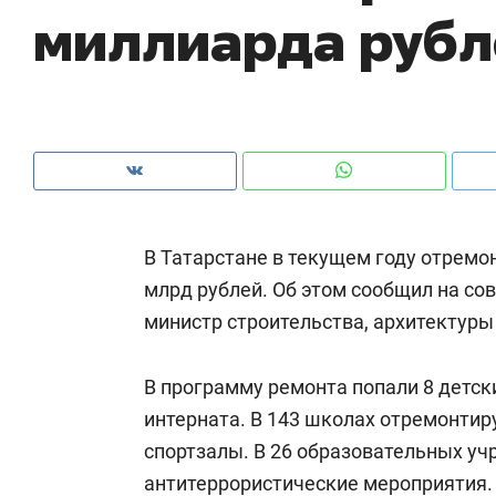
миллиарда рубл
рынки, почему надо знать аксакалов и
о 
чем интересен Оман?
кл
В Татарстане в текущем году отремо
млрд рублей. Об этом сообщил на со
министр строительства, архитектур
В программу ремонта попали 8 детск
Рекомендуем
Рекомендуем
интерната. В 143 школах отремонтир
Как ГК «МИР ГРУПП» и ВТБ
150 камер 
спортзалы. В 26 образовательных у
создают оазис жилого
ID вместо 
антитеррористические мероприятия. 
комфорта под Казанью
безопаснос