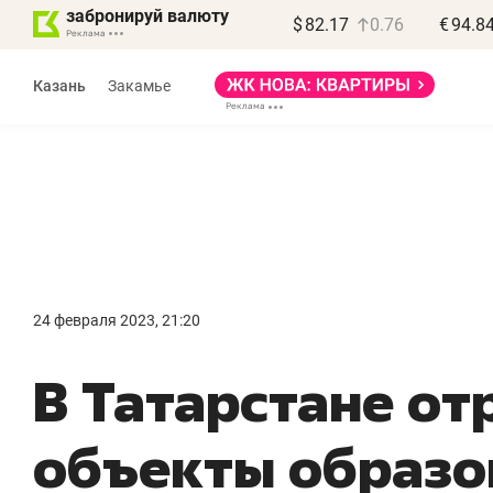
забронируй валюту
$
82.17
0.76
€
94.8
Казань
Закамье
Василь Мазитов
МАРТ
24 февраля 2023, 21:20
«Не зная местных
«
В Татарстане о
правил, бизнес может
н
потерять минимум
ч
объекты образов
полгода»
р
Как бизнесу выйти на зарубежные
Вл