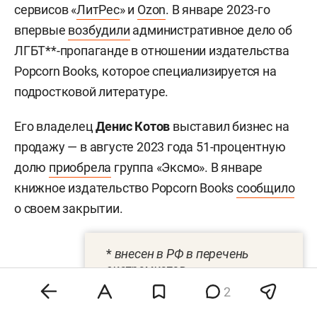
сервисов «
ЛитРес
» и
Ozon
. В январе 2023-го
впервые
возбудили
административное дело об
ЛГБТ**-пропаганде в отношении издательства
Popcorn Books, которое специализируется на
подростковой литературе.
Его владелец
Денис Котов
выставил бизнес на
продажу — в августе 2023 года 51-процентную
долю
приобрела
группа «Эксмо». В январе
книжное издательство Popcorn Books
сообщило
о своем закрытии.
*
внесен в РФ в перечень
экстремистов
2
** движение признано
экстремистским и запрещено