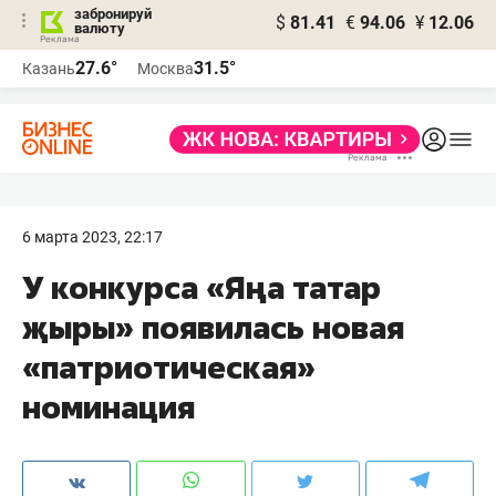
забронируй
$
81.41
€
94.06
¥
12.06
валюту
27.6°
31.5°
Казань
Москва
6 марта 2023, 22:17
У конкурса «Яңа татар
җыры» появилась новая
«патриотическая»
номинация