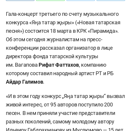
Гала-концерт третьего по счету музыкального
конкурса «Яңа татар җыры» («Новая татарская
песня») состоится 18 марта в КРК «Пирамида».
Об этом сегодня журналистам на пресс-
конференции рассказал организатор в лице
директора фонда татарской культуры
им. Вагапова
Рифат Фаттахов
, компанию
которому составил народный артист РТ и РБ
Айдар Галимов
.
«И в этом году конкурс „Яңа татар җыры“ вызвал
живой интерес, от 95 авторов поступило 200
песен. В нем приняли участие представители
разных поколений, самому молодому автору
Ильвиру Габдрахманову из Муслюмово — 15 лет,