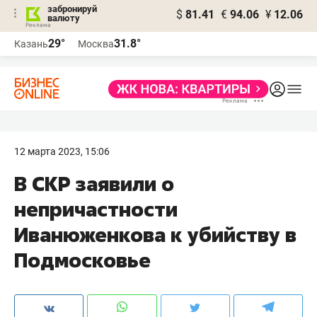
забронируй
$
81.41
€
94.06
¥
12.06
валюту
29°
31.8°
Казань
Москва
12 марта 2023, 15:06
В СКР заявили о
непричастности
Иванюженкова к убийству в
Подмосковье