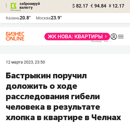
забронируй
$
82.17
€
94.84
¥
12.17
валюту
20.8°
23.9°
Казань
Москва
12 марта 2023, 23:50
Бастрыкин поручил
доложить о ходе
расследования гибели
человека в результате
хлопка в квартире в Челнах