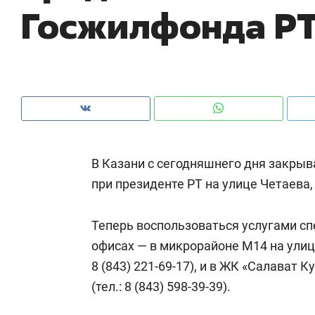
Госжилфонда РТ
рынки, почему надо знать аксакалов и
о 
чем интересен Оман?
кл
В Казани с сегодняшнего дня закры
при президенте РТ на улице Четаева, 
Теперь воспользоваться услугами с
офисах — в микрорайоне М14 на улице
Рекомендуем
Рекомендуем
8 (843) 221-69-17
), и в ЖК «Салават К
Как ГК «МИР ГРУПП» и ВТБ
150 камер 
(тел.:
8 (843) 598-39-39
).
создают оазис жилого
ID вместо 
комфорта под Казанью
безопаснос