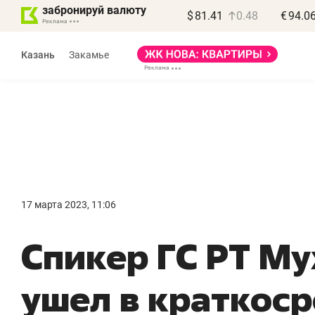
забронируй валюту
$
81.41
0.48
€
94.0
Казань
Закамье
Василь Мазитов
МАРТ
17 марта 2023, 11:06
«Не зная местных
«
Спикер ГС РТ М
правил, бизнес может
н
потерять минимум
ч
ушел в краткос
полгода»
р
Как бизнесу выйти на зарубежные
Вл