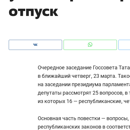
отпуск
рынки, почему надо знать аксакалов и
о 
чем интересен Оман?
кл
Очередное заседание Госсовета Тата
в ближайший четверг, 23 марта. Так
на заседании президиума парламента
депутаты рассмотрят 25 вопросов, в 
из которых 16 — республиканские, ч
Рекомендуем
Рекомендуем
Как ГК «МИР ГРУПП» и ВТБ
150 камер 
Основная часть повестки — вопросы,
создают оазис жилого
ID вместо 
республиканских законов в соответс
комфорта под Казанью
безопаснос