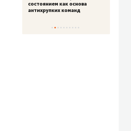
«Гонка Героев»
Казан