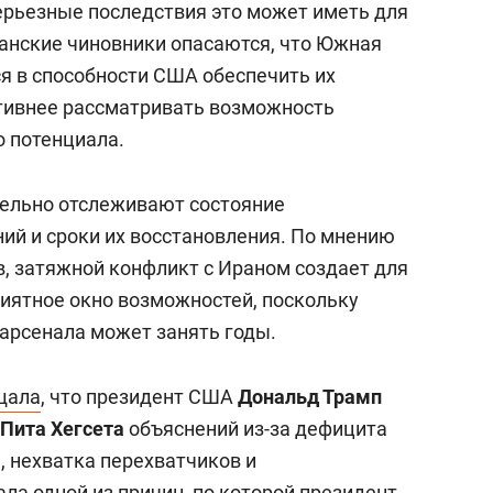
ерьезные последствия это может иметь для
канские чиновники опасаются, что Южная
ся в способности США обеспечить их
ктивнее рассматривать возможность
о потенциала.
тельно отслеживают состояние
ий и сроки их восстановления. По мнению
, затяжной конфликт с Ираном создает для
иятное окно возможностей, поскольку
арсенала может занять годы.
щала
, что президент США
Дональд Трамп
Пита Хегсета
объяснений из-за дефицита
, нехватка перехватчиков и
ла одной из причин, по которой президент