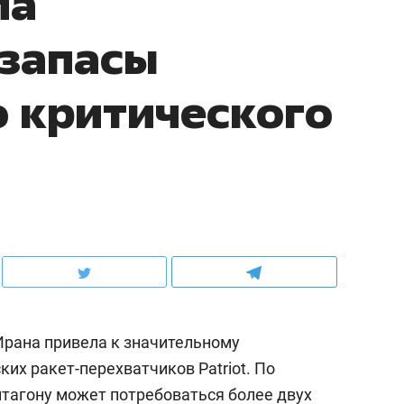
ла
 запасы
 критического
рана привела к значительному
их ракет-перехватчиков Patriot. По
нтагону может потребоваться более двух