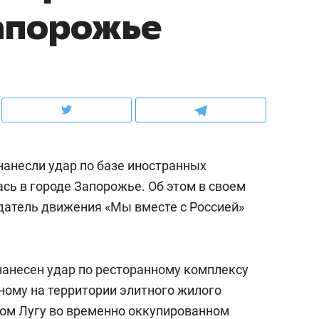
апорожье
ов и
о трехкратном росте цен, дотошных
школьной формы о конт
клиентах и чудных запросах мастеров
налогах и развитии без 
нанесли удар по базе иностранных
сь в городе Запорожье. Об этом в своем
датель движения «Мы вместе с Россией»
ндуем
Рекомендуем
 нанесен удар по ресторанному комплексу
мер до квартиры и Face
Опыт выживания в дик
ному на территории элитного жилого
сто ключа: какой будет
природе, работа
ком Лугу во временно оккупированном
асность в ЖК «Нова»
с ментальным и физич