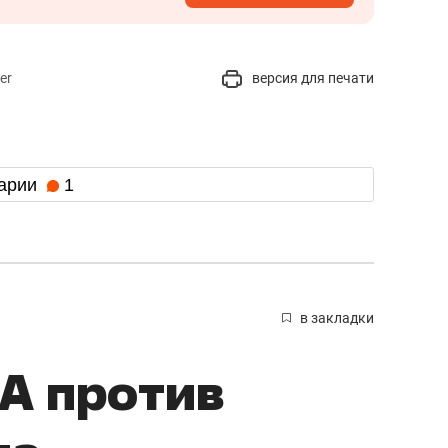
er
версия для печати
арии
1
в закладки
А против