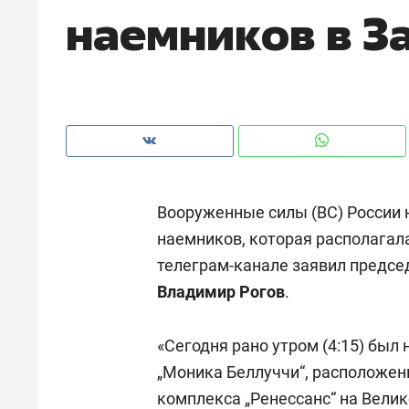
наемников в З
рынки, почему надо знать аксакал
чем интересен Оман?
Вооруженные силы (ВС) России 
наемников, которая располагала
телеграм-канале заявил предсе
Владимир Рогов
.
Рекомендуем
Рекоме
«Сегодня рано утром (4:15) был
Как ГК «МИР ГРУПП» и ВТБ
150 ка
„Моника Беллуччи“, расположен
создают оазис жилого
ID вме
комплекса „Ренессанс“ на Вели
комфорта под Казанью
безоп