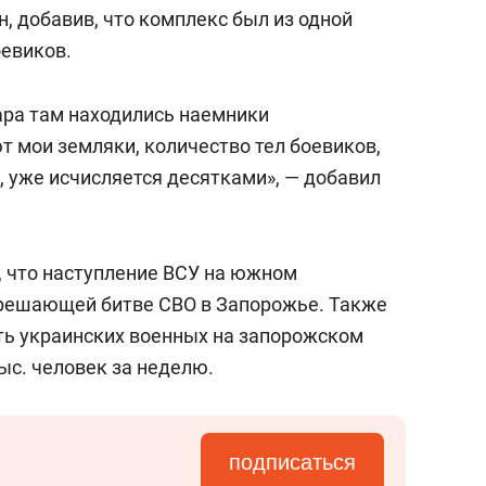
состоянием как основа
н, добавив, что комплекс был из одной
антихрупких команд
оевиков.
ара там находились наемники
т мои земляки, количество тел боевиков,
, уже исчисляется десятками», — добавил
, что наступление ВСУ на южном
 решающей битве СВО в Запорожье. Также
сть украинских военных на запорожском
ыс. человек за неделю.
подписаться