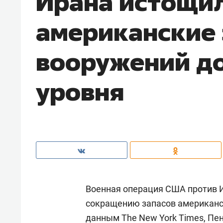
Ирана истощи
американские
вооружений до
уровня
Военная операция США против И
сокращению запасов американск
данным
The New York Times
, Пе