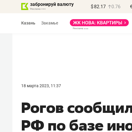
забронируй валюту
$
82.17
0.76
Казань
Закамье
Василь Мазитов
МАРТ
18 марта 2023, 11:37
«Не зная местных
Рогов сообщил
правил, бизнес может
потерять минимум
РФ по базе ин
полгода»
Как бизнесу выйти на зарубежные