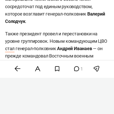
сосредоточат под единым руководством,
которое возглавит генерал-полковник
Валерий
Солодчук
.
Также президент провел и перестановки на
уровне группировок. Новым командующим ЦВО
стал
генерал-полковник
Андрей Иванаев
— он
прежде командовал Восточным военным
округом (ВВО). Исполняющим обязанности
1
командующего ВВО назначили генерал-
полковника
Петра Болгарева
, занимавшего пост
начальника штаба округа. Начальником
управления войск беспилотных систем стал
генерал-полковник Лямин — он был
начальником штаба ЦВО.