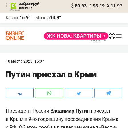
забронируй
$
80.93
€
93.19
¥
11.97
валюту
16.9°
18.9°
Казань
Москва
18 марта 2023, 16:07
Путин приехал в Крым
Президент России
Владимир Путин
приехал
в Крым в 9-ю годовщину воссоединения Крыма
с РФ. Об этом сообщил телеграм-канал «Вести»,