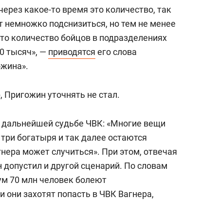
состоянием как основа
через какое-то время это количество, так
антихрупких команд
т немножко подснизиться, но тем не менее
что количество бойцов в подразделениях
0 тысяч», —
приводятся
его слова
ожина».
, Пригожин уточнять не стал.
 дальнейшей судьбе ЧВК: «Многие вещи
 три богатыря и так далее остаются
гнера может случиться». При этом, отвечая
н допустил и другой сценарий. По словам
ум 70 млн человек болеют
и они захотят попасть в ЧВК Вагнера,