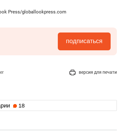
ook Press/globallookpress.com
подписаться
er
версия для печати
арии
18