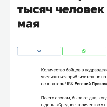
тысяч человек
рынки, почему надо знать аксакал
чем интересен Оман?
мая
Количество бойцов в подраздел
увеличиться приблизительно на 
основатель ЧВК
Евгений Приго
Рекомендуем
Рекоме
Как ГК «МИР ГРУПП» и ВТБ
150 ка
По его словам, бывают дни, ког
создают оазис жилого
ID вме
комфорта под Казанью
в день. «Среднее количество у н
безоп