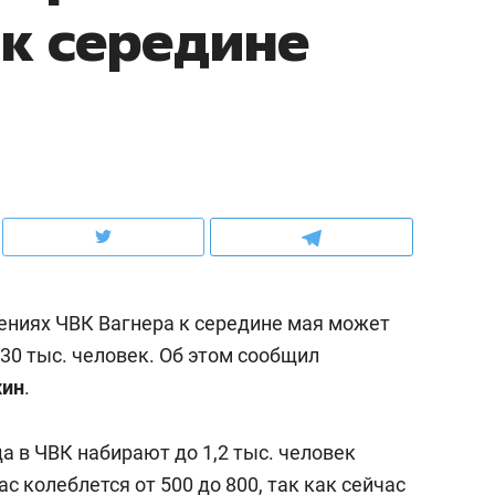
 к середине
ов и
о трехкратном росте цен, дотошных
школьной формы о конт
клиентах и чудных запросах мастеров
налогах и развитии без 
ениях ЧВК Вагнера к середине мая может
30 тыс. человек. Об этом сообщил
жин
.
ндуем
Рекомендуем
мер до квартиры и Face
Опыт выживания в дик
да в ЧВК набирают до 1,2 тыс. человек
сто ключа: какой будет
природе, работа
ас колеблется от 500 до 800, так как сейчас
асность в ЖК «Нова»
с ментальным и физич