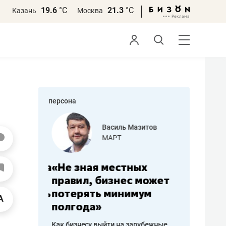
19.6
°С
21.3
°С
Казань
Москва
персона
еменова
Василь Мазитов
»
МАРТ
а: работа
«Не зная местных
«Мне лу
ечься
правил, бизнес может
не зара
вствовать
потерять минимум
чем пот
полгода»
репутац
пошиву
Как бизнесу выйти на зарубежные
Владелец от