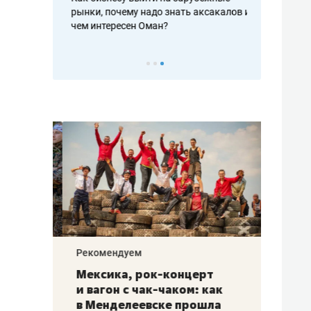
рафакте,
рынки, почему надо знать аксакалов и
о трехкратно
кредитов
чем интересен Оман?
клиентах и ч
Рекомендуем
Рекоме
ой
Мексика, рок-концерт
«Прор
и вагон с чак-чаком: как
30 ме
еским
в Менделеевске прошла
лечит