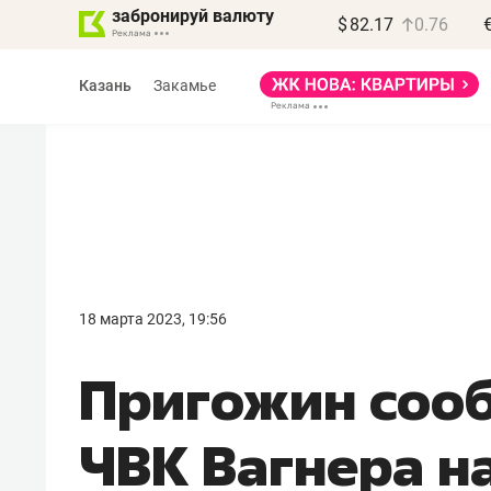
забронируй валюту
$
82.17
0.76
Казань
Закамье
Василь Мазитов
МАРТ
18 марта 2023, 19:56
«Не зная местных
Пригожин сооб
правил, бизнес может
потерять минимум
ЧВК Вагнера н
полгода»
Как бизнесу выйти на зарубежные