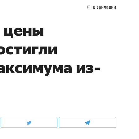
в закладки
 цены
остигли
аксимума из-