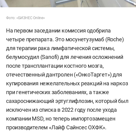
Фото: «БИЗНЕС Online»
На первом заседании комиссия одобрила
четыре препарата. Это мосунетузумаб (Roche)
для терапии рака лимфатической системы,
белумосудил (Sanofi) для лечения осложнений
после трансплантации костного мозга,
отечественный дантролен («ОнкоТаргет») для
купирования нежелательных реакций на наркоз
при генетических заболеваниях, а также
сахароснижающий эртуглифлозин, который был
исключен из списка в 2022 году после ухода
компании MSD, но теперь импортозамещен
производителем «Лайф Сайнсес ОХФК».