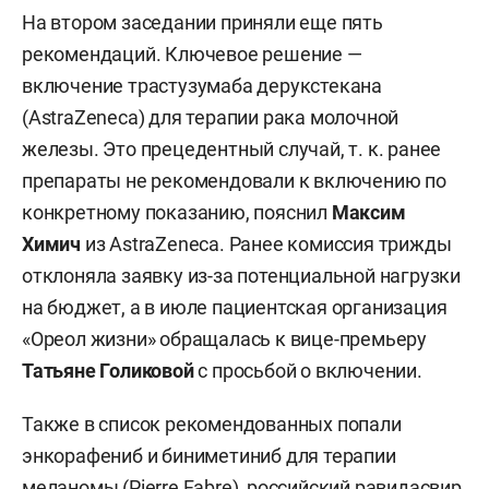
На втором заседании приняли еще пять
рекомендаций. Ключевое решение —
включение трастузумаба дерукстекана
(AstraZeneca) для терапии рака молочной
железы. Это прецедентный случай, т. к. ранее
препараты не рекомендовали к включению по
конкретному показанию, пояснил
Максим
Химич
из AstraZeneca. Ранее комиссия трижды
отклоняла заявку из-за потенциальной нагрузки
на бюджет, а в июле пациентская организация
«Ореол жизни» обращалась к вице-премьеру
Татьяне Голиковой
с просьбой о включении.
Также в список рекомендованных попали
энкорафениб и биниметиниб для терапии
меланомы (Pierre Fabre), российский равидасвир