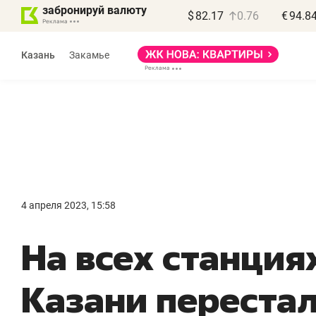
забронируй валюту
$
82.17
0.76
€
94.8
Казань
Закамье
4 апреля 2023, 15:58
На всех станция
Казани переста