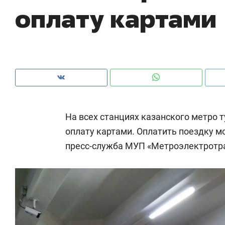
оплату картами
На всех станциях казанского метро
оплату картами. Оплатить поездку 
пресс-служба МУП «Метроэлектротра
Рекомендуем
Рекомен
 Face
Опыт выживания в дикой
Мексик
будет
природе, работа
и вагон
а»
с ментальным и физическим
в Менд