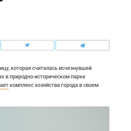
ов и
о трехкратном росте цен, дотошных
школьной формы о конт
клиентах и чудных запросах мастеров
налогах и развитии без 
ицу, которая считалась исчезнувшей.
ах в природно-историческом парке
ает
комплекс хозяйства города в своем
ндуем
Рекомендуем
мер до квартиры и Face
Опыт выживания в дик
сто ключа: какой будет
природе, работа
асность в ЖК «Нова»
с ментальным и физич