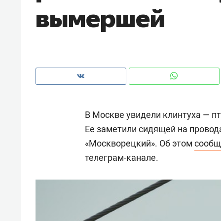
вымершей
рынки, почему надо знать аксакал
чем интересен Оман?
В Москве увидели клинтуха — пт
Ее заметили сидящей на провод
«Москворецкий». Об этом
сообщ
телеграм-канале.
Рекомендуем
Рекоме
Как ГК «МИР ГРУПП» и ВТБ
150 ка
создают оазис жилого
ID вме
комфорта под Казанью
безоп