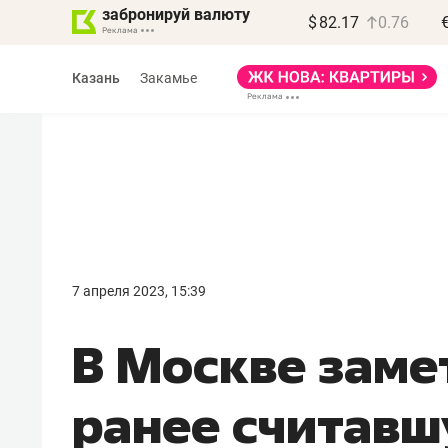
забронируй валюту
$
82.17
0.76
Казань
Закамье
Василь Мазитов
МАРТ
7 апреля 2023, 15:39
«Не зная местных
В Москве заме
правил, бизнес может
потерять минимум
ранее считав
полгода»
Как бизнесу выйти на зарубежные