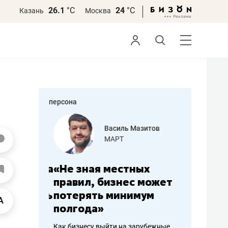
26.1
°С
24
°С
Казань
Москва
персона
еменова
Василь Мазитов
»
МАРТ
а: работа
«Не зная местных
«Мне лу
ечься
правил, бизнес может
не зара
вствовать
потерять минимум
чем пот
полгода»
репутац
пошиву
Как бизнесу выйти на зарубежные
Владелец от