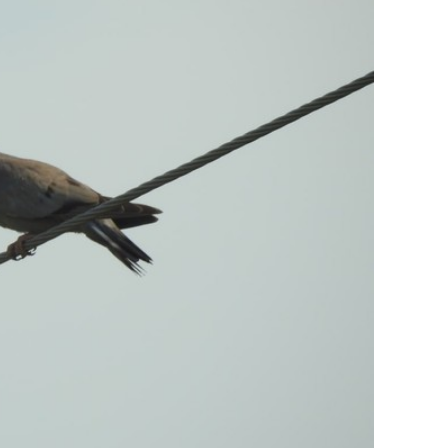
состоянием как основа
антихрупких команд