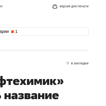
er
версия для печати
арии
1
в закладки
ефтехимик»
 название