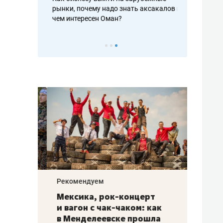
рафакте,
рынки, почему надо знать аксакалов и
о трехкратно
кредитов
чем интересен Оман?
клиентах и ч
Рекомендуем
Рекоме
ой
Мексика, рок-концерт
«Прор
и вагон с чак-чаком: как
30 ме
еским
в Менделеевске прошла
лечит