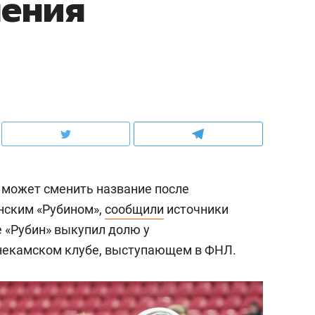
нения
 может сменить название после
нским «Рубином»,
сообщили
источники
е «Рубин» выкупил долю у
некамском клубе, выступающем в ФНЛ.