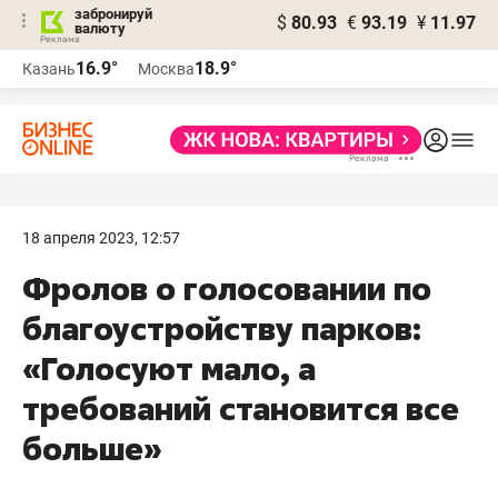
забронируй
$
80.93
€
93.19
¥
11.97
валюту
16.9°
18.9°
Казань
Москва
18 апреля 2023, 12:57
Фролов о голосовании по
благоустройству парков:
«Голосуют мало, а
требований становится все
больше»