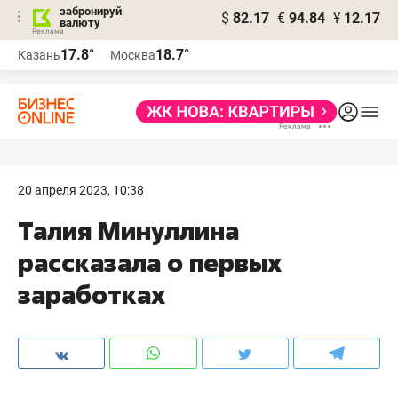
забронируй
$
82.17
€
94.84
¥
12.17
валюту
17.8°
18.7°
Казань
Москва
20 апреля 2023, 10:38
Талия Минуллина
рассказала о первых
заработках