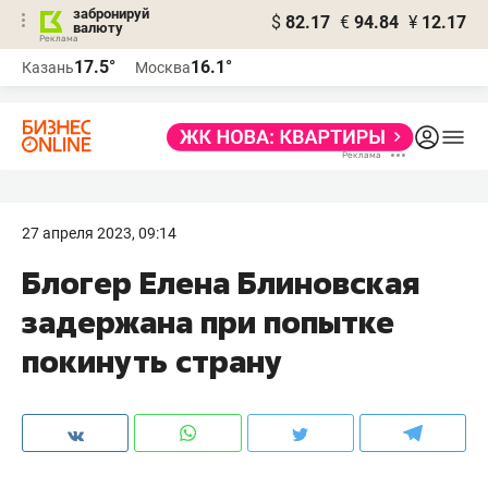
забронируй
$
82.17
€
94.84
¥
12.17
валюту
17.5°
16.1°
Казань
Москва
27 апреля 2023, 09:14
Блогер Елена Блиновская
задержана при попытке
покинуть страну