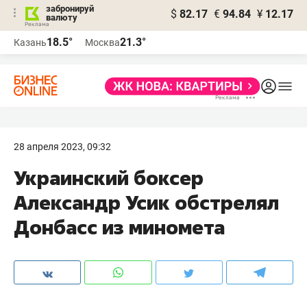
забронируй
$
82.17
€
94.84
¥
12.17
валюту
18.5°
21.3°
Казань
Москва
28 апреля 2023, 09:32
Украинский боксер
Александр Усик обстрелял
Донбасс из миномета