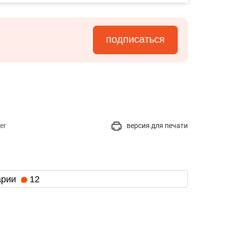
подписаться
er
версия для печати
арии
12