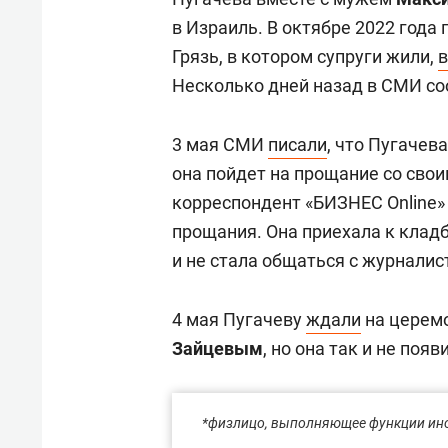
в Израиль. В октябре 2022 года
Грязь, в котором супруги жили,
Несколько дней назад в СМИ со
3 мая СМИ
писали
, что Пугачев
она пойдет на прощание со св
корреспондент «БИЗНЕС Online
прощания. Она приехала к клад
и не стала общаться с журналис
4 мая Пугачеву
ждали
на церем
Зайцевым
, но она так и не появ
*физлицо, выполняющее функции ино