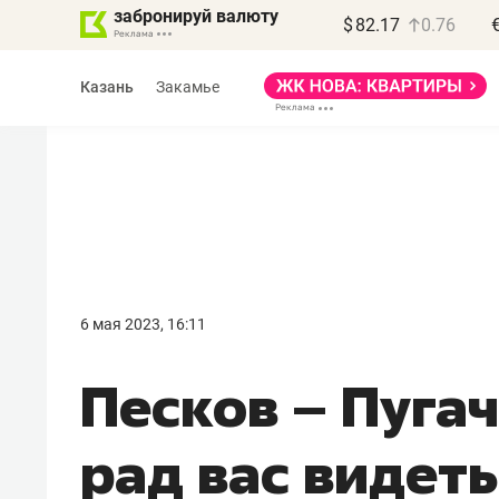
забронируй валюту
$
82.17
0.76
Казань
Закамье
Василь Мазитов
МАРТ
6 мая 2023, 16:11
«Не зная местных
Песков – Пуга
правил, бизнес может
потерять минимум
рад вас видет
полгода»
Как бизнесу выйти на зарубежные