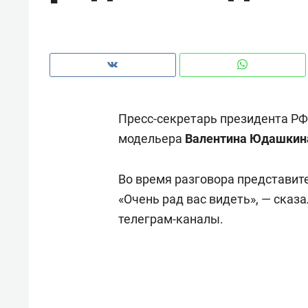
рынки, почему надо знать аксакал
чем интересен Оман?
Пресс-секретарь президента Р
модельера
Валентина Юдашкин
Во время разговора представит
«Очень рад вас видеть», — сказ
телеграм-каналы.
Рекомендуем
Рекоме
Как ГК «МИР ГРУПП» и ВТБ
150 ка
создают оазис жилого
ID вме
комфорта под Казанью
безоп