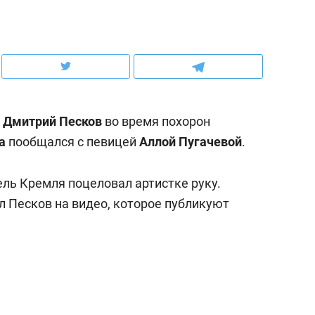
ов и
о трехкратном росте цен, дотошных
школьной формы о конт
клиентах и чудных запросах мастеров
налогах и развитии без 
Ф
Дмитрий Песков
во время похорон
а
пообщался с певицей
Аллой Пугачевой
.
ель Кремля поцеловал артистке руку.
ал Песков на видео, которое публикуют
ндуем
Рекомендуем
мер до квартиры и Face
Опыт выживания в дик
сто ключа: какой будет
природе, работа
асность в ЖК «Нова»
с ментальным и физич