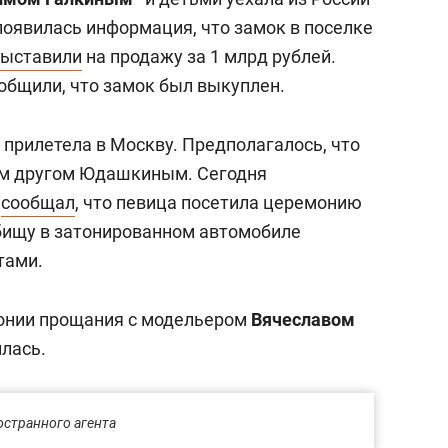
 появилась информация, что замок в поселке
выставили
на продажу за 1 млрд рублей.
общили, что замок был выкуплен.
а прилетела в Москву. Предполагалось, что
оим другом Юдашкиным. Сегодня
»
сообщал
, что певица посетила церемонию
бищу в затонированном автомобиле
тами.
онии прощания с модельером
Вячеславом
илась.
странного агента