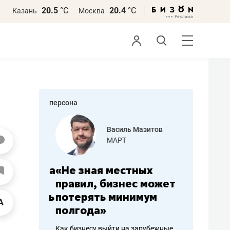
20.5
°С
20.4
°С
Казань
Москва
персона
еменова
Василь Мазитов
»
МАРТ
а: работа
«Не зная местных
«Мне лу
ечься
правил, бизнес может
не зара
вствовать
потерять минимум
чем пот
полгода»
репутац
пошиву
Как бизнесу выйти на зарубежные
Владелец от