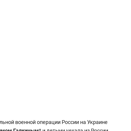
состоянием как основа
антихрупких команд
льной военной операции России на Украине
имом
Галкиным
* и детьми уехала из России