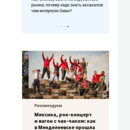
рафакте,
рынки, почему надо знать аксакалов и
о трехкратно
кредитов
чем интересен Оман?
клиентах и ч
Рекомендуем
Рекоме
ой
Мексика, рок-концерт
«Прор
и вагон с чак-чаком: как
30 ме
еским
в Менделеевске прошла
лечит