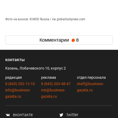
Фото на анонсе: © MOD Russia / via globallookpress.com
Комментарии
8
контакты
Казань, Лобачевского 10, корпус 2
редакция
реклама
отдел персонала
8 (843) 202-12-10
8 (843) 203-48-47
staff@business-
info@business-
mir@business-
gazeta.ru
gazeta.ru
gazeta.ru
вконтакте
twitter