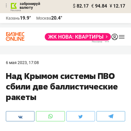
забронируй
$
82.17
€
94.84
¥
12.17
валюту
19.9°
20.4°
Казань
Москва
6 мая 2023, 17:08
Над Крымом системы ПВО
сбили две баллистические
ракеты