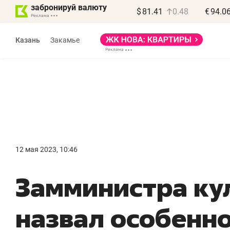
забронируй валюту
$
81.41
0.48
€
94.0
Казань
Закамье
Василь Мазитов
МАРТ
12 мая 2023, 10:46
«Не зная местных
«
Замминистра ку
правил, бизнес может
н
потерять минимум
ч
назвал особенн
полгода»
р
Как бизнесу выйти на зарубежные
Вл