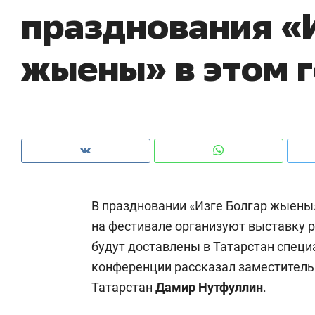
празднования «
рынки, почему надо знать аксакалов и
о 
чем интересен Оман?
кл
жыены» в этом 
В праздновании «Изге Болгар жыены»
на фестивале организуют выставку 
будут доставлены в Татарстан специ
Рекомендуем
Рекомендуем
конференции рассказал заместитель
Как ГК «МИР ГРУПП» и ВТБ
150 камер 
Татарстан
Дамир Нутфуллин
.
создают оазис жилого
ID вместо 
комфорта под Казанью
безопаснос