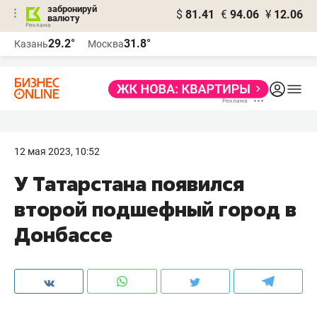
забронируй
$
81.41
€
94.06
¥
12.06
валюту
29.2°
31.8°
Казань
Москва
12 мая 2023, 10:52
У Татарстана появился
второй подшефный город в
Донбассе