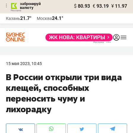
забронируй
$
80.93
€
93.19
¥
11.97
валюту
21.7°
24.1°
Казань
Москва
15 мая 2023, 10:45
В России открыли три вида
клещей, способных
переносить чуму и
лихорадку