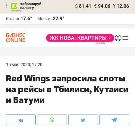
забронируй
$
81.41
€
94.06
¥
12.06
валюту
17.6°
22.9°
Казань
Москва
15 мая 2023, 17:20
Red Wings запросила слоты
на рейсы в Тбилиси, Кутаиси
и Батуми