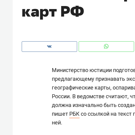
карт РФ
рынки, почему надо знать аксакал
чем интересен Оман?
Министерство юстиции подготов
предлагающему признавать эк
географические карты, оспари
России. В ведомстве считают, ч
должна изначально быть создан
Рекомендуем
Рекоме
пишет
РБК
со ссылкой на текст
Как ГК «МИР ГРУПП» и ВТБ
150 ка
ней.
создают оазис жилого
ID вме
комфорта под Казанью
безоп