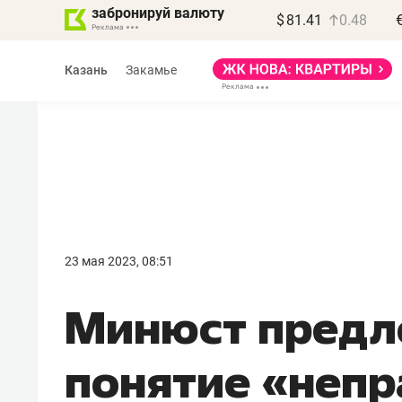
забронируй валюту
$
81.41
0.48
Казань
Закамье
Василь Мазитов
МАРТ
23 мая 2023, 08:51
«Не зная местных
Минюст предл
правил, бизнес может
потерять минимум
понятие «неп
полгода»
Как бизнесу выйти на зарубежные