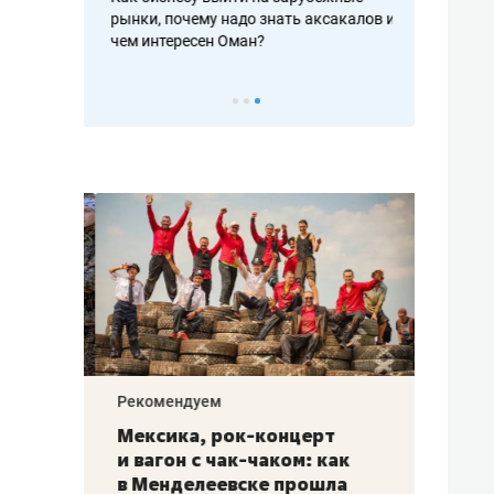
рафакте,
рынки, почему надо знать аксакалов и
о трехкратно
кредитов
чем интересен Оман?
клиентах и ч
Рекомендуем
Рекоме
ой
Мексика, рок-концерт
«Прор
и вагон с чак-чаком: как
30 ме
еским
в Менделеевске прошла
лечит