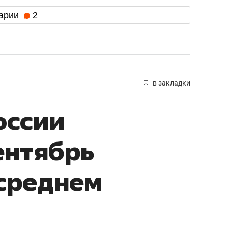
арии
2
в закладки
оссии
ентябрь
среднем