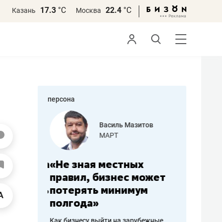
17.3
°С
22.4
°С
Казань
Москва
персона
еменова
Василь Мазитов
»
МАРТ
а: работа
«Не зная местных
«Мне лу
ечься
правил, бизнес может
не зара
вствовать
потерять минимум
чем пот
полгода»
репутац
пошиву
Как бизнесу выйти на зарубежные
Владелец от