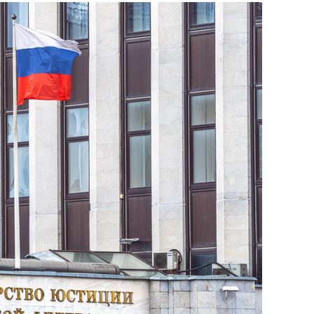
состоянием как основа
антихрупких команд