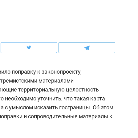
ов и
о трехкратном росте цен, дотошных
школьной формы о конт
клиентах и чудных запросах мастеров
налогах и развитии без 
ило поправку к законопроекту,
стремистскими материалами
вающие территориальную целостность
то необходимо уточнить, что такая карта
а с умыслом исказить госграницы. Об этом
ндуем
Рекомендуем
 поправки и сопроводительные материалы к
мер до квартиры и Face
Опыт выживания в дик
сто ключа: какой будет
природе, работа
асность в ЖК «Нова»
с ментальным и физич