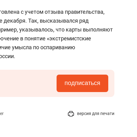
товлена с учетом отзыва правительства,
е декабря. Так, высказывался ряд
пример, указывалось, что карты выполняют
ючение в понятие «экстремистские
ичие умысла по оспариванию
оссии.
подписаться
er
версия для печати