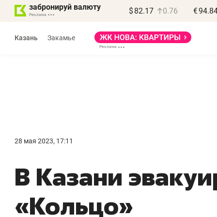
забронируй валюту
$
82.17
0.76
€
94.8
Казань
Закамье
Василь Мазитов
МАРТ
28 мая 2023, 17:11
«Не зная местных
«
В Казани эваку
правил, бизнес может
н
потерять минимум
ч
«Кольцо»
полгода»
р
Как бизнесу выйти на зарубежные
Вл