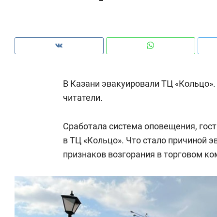
рынки, почему надо знать аксакалов и
о 
чем интересен Оман?
кл
В Казани эвакуировали ТЦ «Кольцо».
читатели.
Сработала система оповещения, гост
в ТЦ «Кольцо». Что стало причиной э
признаков возгорания в торговом ко
Рекомендуем
Рекомендуем
Как ГК «МИР ГРУПП» и ВТБ
150 камер 
создают оазис жилого
ID вместо 
комфорта под Казанью
безопаснос