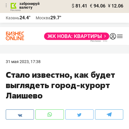
забронируй
$
81.41
€
94.06
¥
12.06
валюту
24.4°
29.7°
Казань
Москва
31 мая 2023, 17:38
Стало известно, как будет
выглядеть город-курорт
Лаишево