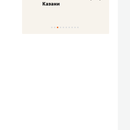
Казани
набер