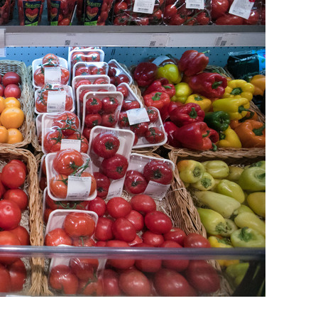
янием как основа
«Гонка Героев»
рупких команд