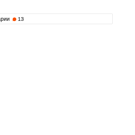
арии
13