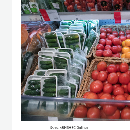
отвечают личным
состо
имуществом!»
антих
Фото: «БИЗНЕС Online»