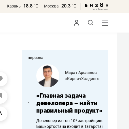
18.8
°С
20.3
°С
Казань
Москва
персона
азитов
Марат Арсланов
«КирпичХолдинг»
ных
«Главная задача
«Мама г
 может
девелопера – найти
помогае
мум
правильный продукт»
от болез
себя жи
Девелопер из топ-10* застройщиков
Башкортостана входит в Татарстан
арубежные
Наследница б