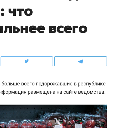
: что
школьной формы о контрафакте,
рынки, почему надо зна
налогах и развитии без кредитов
чем интересен Оман?
льнее всего
, больше всего подорожавшие в республике
 Информация
размещена
на сайте ведомства.
ндуем
Рекомендуем
выживания в дикой
Мексика, рок-концерт
де, работа
и вагон с чак-чаком: ка
тальным и физическим
в Менделеевске прошл