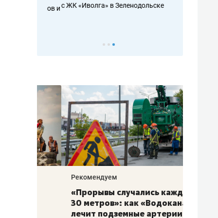
с ЖК «Иволга» в Зеленодольске
ть аксакалов и
школьной фор
налогах и раз
Рекомендуем
Рекоме
«Прорывы случались каждые
Не то
к
30 метров»: как «Водоканал»
гастр
а
лечит подземные артерии
задае