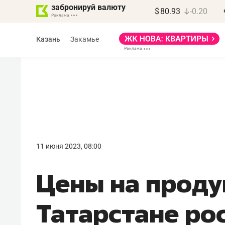
забронируй валюту
$
80.93
-0.20
Казань
Закамье
Марат Арсланов
«КирпичХолдинг»
11 июня 2023, 08:00
«Главная задача
Цены на проду
девелопера – найти
правильный продукт»
Татарстане ро
Девелопер из топ-10* застройщико
Башкортостана входит в Татарстан