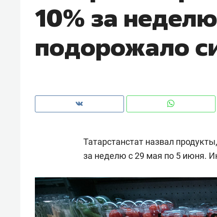
10% за неделю
с ЖК «Иволга» в Зеленодольске
подорожало си
Татарстанстат назвал продукты
за неделю с 29 мая по 5 июня.
Рекомендуем
Рекоме
«В банкротствах сегодня
Опыт 
ищут не активы, а людей,
приро
которые ими управляли. Они
с мен