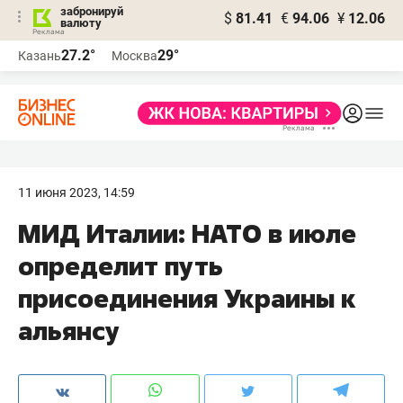
забронируй
$
81.41
€
94.06
¥
12.06
валюту
27.2°
29°
Казань
Москва
11 июня 2023, 14:59
МИД Италии: НАТО в июле
определит путь
присоединения Украины к
альянсу