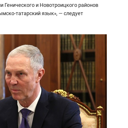
состоянием как основа
ии Генического и Новотроицкого районов
антихрупких команд
ымско-татарский язык», — следует