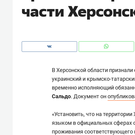
части Херсонс
рынки, почему надо знать аксакал
чем интересен Оман?
В Херсонской области признали
украинский и крымско-татарски
временно исполняющий обязанн
Сальдо
. Документ он
опубликов
Рекомендуем
Рекоме
«Установить, что на территории
Как ГК «МИР ГРУПП» и ВТБ
150 ка
языком в официальных сферах 
создают оазис жилого
ID вме
проживания соответствующего 
комфорта под Казанью
безоп