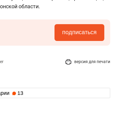
онской области.
подписаться
er
версия для печати
арии
13