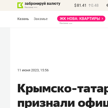
забронируй валюту
$
81.41
0.48
Казань
Закамье
Василь Мазитов
МАРТ
11 июня 2023, 15:56
«Не зная местных
Крымско-тата
правил, бизнес может
потерять минимум
признали офи
полгода»
Как бизнесу выйти на зарубежные