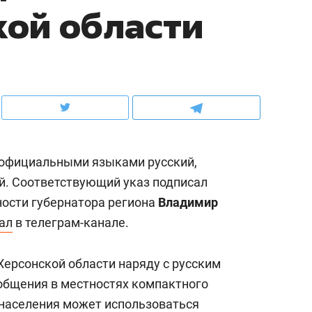
кой области
ов и
о трехкратном росте цен, дотошных
школьной формы о конт
клиентах и чудных запросах мастеров
налогах и развитии без 
 официальными языками русский,
й. Соответствующий указ подписал
ости губернатора региона
Владимир
ал
в телеграм-канале.
ндуем
Рекомендуем
 Херсонской области наряду с русским
мер до квартиры и Face
Опыт выживания в дик
общения в местностях компактного
сто ключа: какой будет
природе, работа
населения может использоваться
асность в ЖК «Нова»
с ментальным и физич