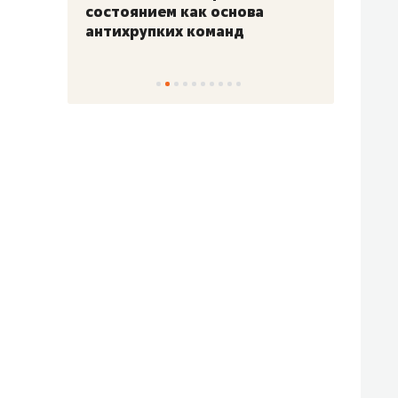
«Гонка Героев»
Казан