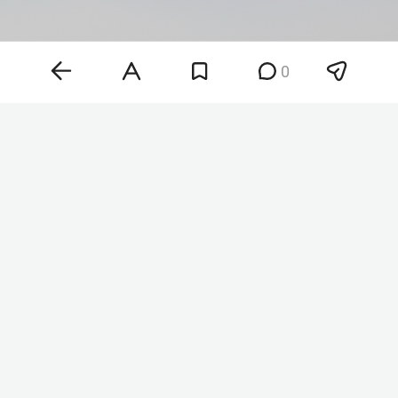
0
Фото: ©
Maksim Konstantinov
/Global Look Press/
www.globallookpress.com
«Друзья, как обещал, держу в курсе. Завтра мой
последний день в „Ижавиа“, меня попросили, и я
написал заявление об увольнении. Благодарен
судьбе за эти прекрасные 8 лет. Остаюсь на