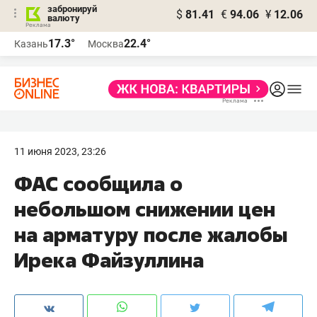
забронируй
$
81.41
€
94.06
¥
12.06
валюту
17.3°
22.4°
Казань
Москва
11 июня 2023, 23:26
ФАС сообщила о
небольшом снижении цен
на арматуру после жалобы
Ирека Файзуллина