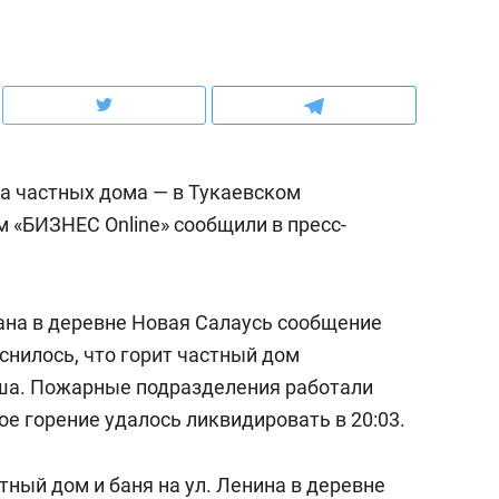
ов и
о трехкратном росте цен, дотошных
школьной формы о конт
клиентах и чудных запросах мастеров
налогах и развитии без 
ва частных дома — в Тукаевском
м «БИЗНЕС Online» сообщили в пресс-
ана в деревне Новая Салаусь сообщение
яснилось, что горит частный дом
лиша. Пожарные подразделения работали
ндуем
Рекомендуем
е горение удалось ликвидировать в 20:03.
мер до квартиры и Face
Опыт выживания в дик
сто ключа: какой будет
природе, работа
тный дом и баня на ул. Ленина в деревне
асность в ЖК «Нова»
с ментальным и физич