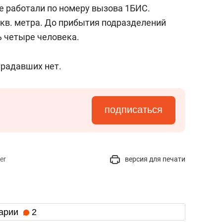
состоянием как основа
 работали по номеру вызова 1БИС.
антихрупких команд
кв. метра. До прибытия подразделений
 четыре человека.
традавших нет.
подписаться
er
версия для печати
арии
2