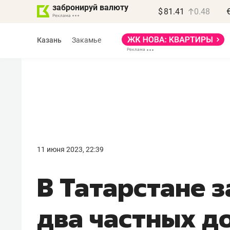
забронируй валюту
$
81.41
0.48
Казань
Закамье
Василь Мазитов
МАРТ
11 июня 2023, 22:39
«Не зная местных
В Татарстане з
правил, бизнес может
потерять минимум
два частных д
полгода»
Как бизнесу выйти на зарубежные