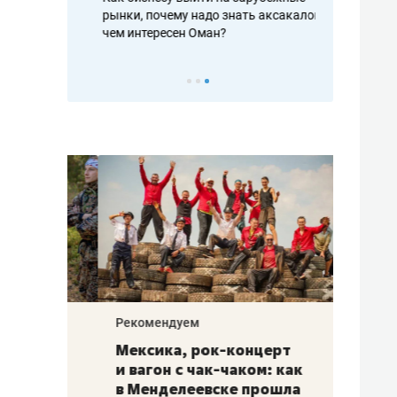
рафакте,
рынки, почему надо знать аксакалов и
о трехкратно
кредитов
чем интересен Оман?
клиентах и ч
Рекомендуем
Рекоме
ой
Мексика, рок-концерт
«Прор
и вагон с чак-чаком: как
30 ме
еским
в Менделеевске прошла
лечит