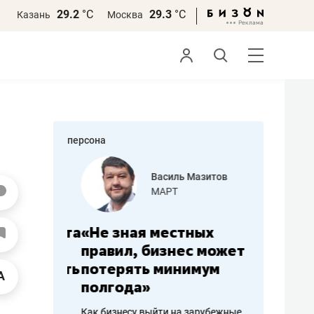
29.2
°С
29.3
°С
Казань
Москва
персона
еменова
Василь Мазитов
»
МАРТ
а: работа
«Не зная местных
«Мне лу
ечься
правил, бизнес может
не зара
вствовать
потерять минимум
чем пот
полгода»
репутац
пошиву
Как бизнесу выйти на зарубежные
Владелец от