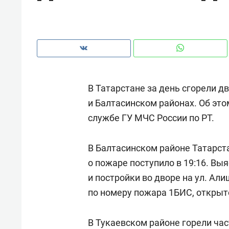
рынки, почему надо знать аксакал
чем интересен Оман?
В Татарстане за день сгорели д
и Балтасинском районах. Об это
службе ГУ МЧС России по РТ.
В Балтасинском районе Татарст
о пожаре поступило в 19:16. Вы
и постройки во дворе на ул. А
Рекомендуем
Рекоме
по номеру пожара 1БИС, открыто
Как ГК «МИР ГРУПП» и ВТБ
150 ка
создают оазис жилого
ID вме
В Тукаевском районе горели час
комфорта под Казанью
безоп