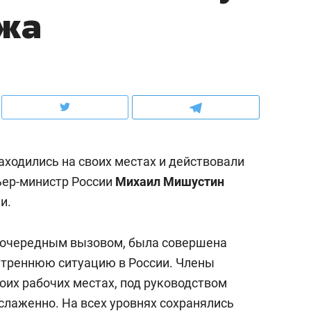
ежа
рынки, почему надо знать аксакалов и
о трехкратном росте це
чем интересен Оман?
клиентах и чудных запр
аходились на своих местах и действовали
ьер-министр России
Михаил Мишустин
и.
 с очередным вызовом, была совершена
ндуем
Рекомендуем
утреннюю ситуацию в России. Члены
ка, рок-концерт
«Прорывы случались к
оих рабочих местах, под руководством
н с чак-чаком: как
30 метров»: как «Водо
слаженно. На всех уровнях сохранялись
делеевске прошла
лечит подземные арте