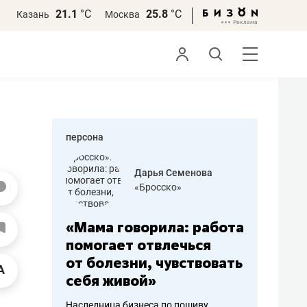
21.1
°С
25.8
°С
Казань
Москва
персона
бодец
Дарья Семенова
 решения»
«Бросско»
«Мама говорила: работа
«Не зна
вообще,
помогает отвлечься
правил,
от болезни, чувствовать
потерят
себя живой»
полгода
ирмы
Наследница бизнеса по пошиву
Как бизнесу 