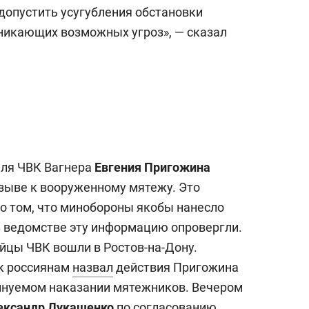
а Героев»
Казани
допустить усугубления обстановки
зникающих возможных угроз», — сказал
еля ЧВК Вагнера
Евгения Пригожина
изыве к вооруженному мятежу. Это
 о том, что минобороны якобы нанесло
В ведомстве эту информацию опровергли.
бойцы ЧВК вошли в Ростов-на-Дону.
 к россиянам
назвал
действия Пригожина
инуемом наказании мятежников. Вечером
ександр Лукашенко
по согласованию