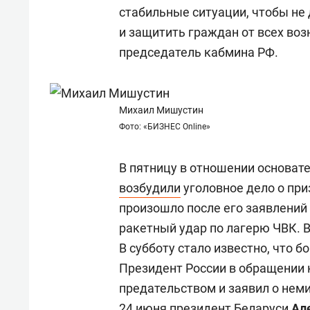
состоянием как основа
«Гонк
стабильные ситуации, чтобы не 
антихрупких команд
и защитить граждан от всех во
председатель кабмина РФ.
Михаил Мишустин
Фото: «БИЗНЕС Online»
В пятницу в отношении основат
возбудили
уголовное дело о пр
произошло после его заявлений
ракетный удар по лагерю ЧВК. 
В субботу стало известно, что 
Президент России в обращении
предательством и заявил о нем
24 июня президент Беларуси
Ал