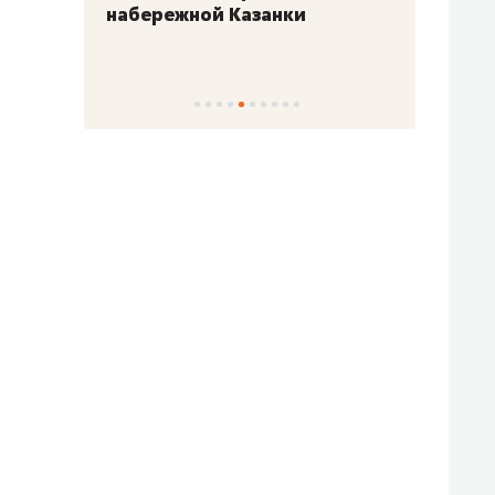
набережной Казанки
«Барк
«Рез