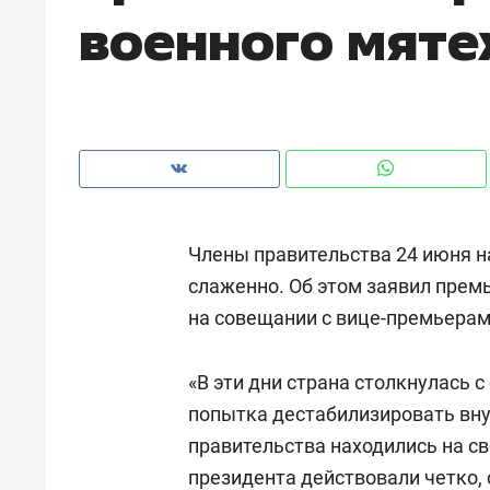
военного мят
Члены правительства 24 июня н
слаженно. Об этом заявил прем
на совещании с вице-премьерам
«В эти дни страна столкнулась
Рекомендуем
Рекоме
попытка дестабилизировать вн
и Face
Опыт выживания в дикой
Мекси
правительства находились на св
 будет
природе, работа
и ваго
президента действовали четко, 
ва»
с ментальным и физическим
в Мен