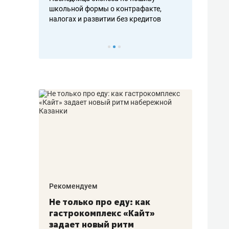
н, дотошных
школьной формы о контрафакте,
рынки, почем
осах мастеров
налогах и развитии без кредитов
чем интересе
Рекомендуем
Рекоме
аждые
Не только про еду: как
Элитн
канал»
гастрокомплекс «Кайт»
и бре
рии
задает новый ритм
гаран