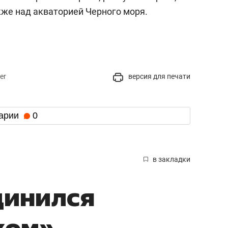
кже над акваторией Черного моря.
er
версия для печати
арии
0
в закладки
динился
ком»