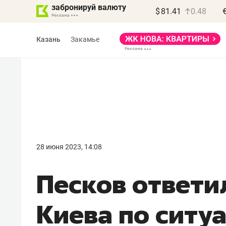
забронируй валюту
$
81.41
0.48
Казань
Закамье
Василь Мазитов
МАРТ
28 июня 2023, 14:08
«Не зная местных
Песков ответи
правил, бизнес может
потерять минимум
Киева по ситуа
полгода»
Как бизнесу выйти на зарубежные