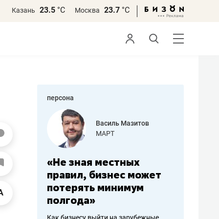
23.5
°С
23.7
°С
Казань
Москва
персона
еменова
Василь Мазитов
»
МАРТ
а: работа
«Не зная местных
«Мне лу
ечься
правил, бизнес может
не зара
вствовать
потерять минимум
чем пот
полгода»
репутац
пошиву
Как бизнесу выйти на зарубежные
Владелец от