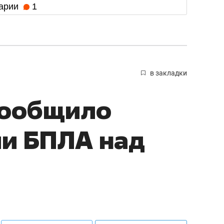
арии
1
в закладки
сообщило
ии БПЛА над