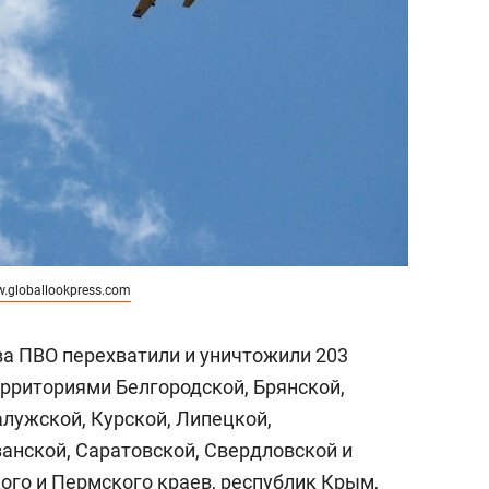
.globallookpress.com
ва ПВО перехватили и уничтожили 203
ерриториями Белгородской, Брянской,
алужской, Курской, Липецкой,
занской, Саратовской, Свердловской и
ого и Пермского краев, республик Крым,