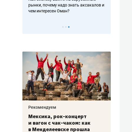
рафакте,
рынки, почему надо знать аксакалов и
о трехкратно
кредитов
чем интересен Оман?
клиентах и ч
Рекомендуем
Рекоме
ой
Мексика, рок-концерт
«Прор
и вагон с чак-чаком: как
30 ме
еским
в Менделеевске прошла
лечит