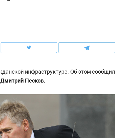
ов и
о трехкратном росте цен, дотошных
школьной формы о конт
клиентах и чудных запросах мастеров
налогах и развитии без 
ажданской инфраструктуре. Об этом сообщил
Ф
Дмитрий Песков
.
ндуем
Рекомендуем
мер до квартиры и Face
Опыт выживания в дик
сто ключа: какой будет
природе, работа
асность в ЖК «Нова»
с ментальным и физич