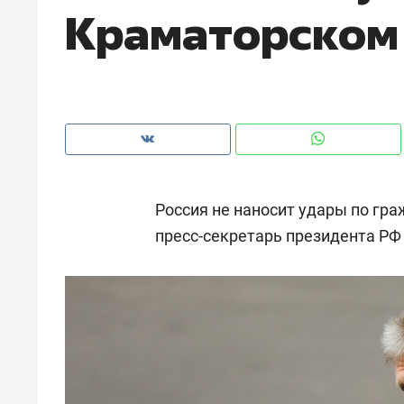
Краматорском
рынки, почему надо знать аксакал
чем интересен Оман?
Россия не наносит удары по гр
пресс-секретарь президента Р
Рекомендуем
Рекоме
Как ГК «МИР ГРУПП» и ВТБ
150 ка
создают оазис жилого
ID вме
комфорта под Казанью
безоп