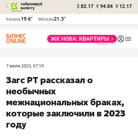
забронируй
$
82.17
€
94.84
¥
12.17
валюту
19.6°
21.3°
Казань
Москва
7 июля 2023, 07:15
Загс РТ рассказал о
необычных
межнациональных браках,
которые заключили в 2023
году