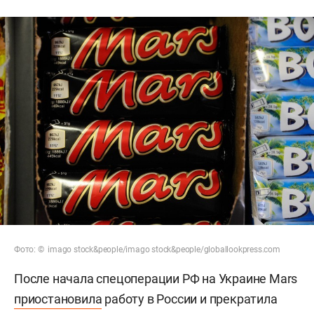
Фото: © imago stock&people/imago stock&people/globallookpress.com
После начала спецоперации РФ на Украине Mars
приостановила
работу в России и прекратила