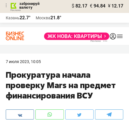
забронируй
$
82.17
€
94.84
¥
12.17
валюту
22.7°
21.8°
Казань
Москва
7 июля 2023, 10:05
Прокуратура начала
проверку Mars на предмет
финансирования ВСУ