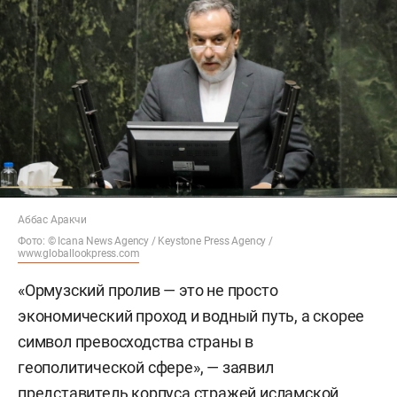
Аббас Аракчи
Фото: © Icana News Agency /
Keystone Press Agency /
www.globallookpress.com
«Ормузский пролив — это не просто
экономический проход и водный путь, а скорее
символ превосходства страны в
геополитической сфере», — заявил
представитель корпуса стражей исламской