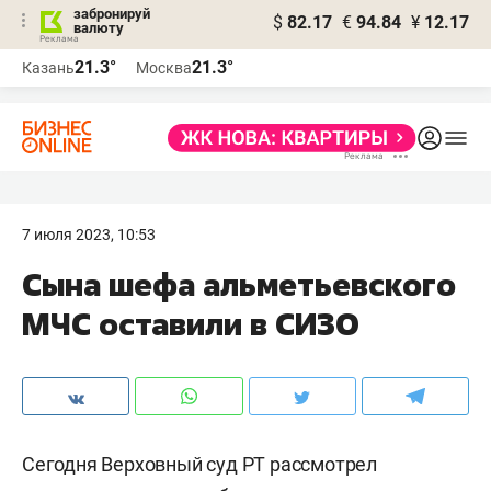
забронируй
$
82.17
€
94.84
¥
12.17
валюту
21.3°
21.3°
Казань
Москва
7 июля 2023, 10:53
Сына шефа альметьевского
МЧС оставили в СИЗО
Сегодня Верховный суд РТ рассмотрел