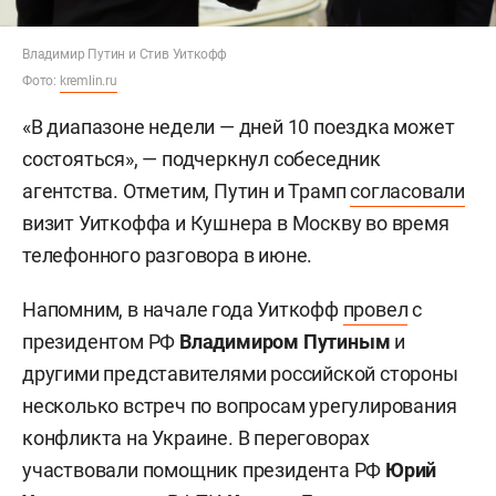
Владимир Путин и Стив Уиткофф
Фото:
kremlin.ru
«В диапазоне недели — дней 10 поездка может
состояться», — подчеркнул собеседник
агентства. Отметим, Путин и Трамп
согласовали
визит Уиткоффа и Кушнера в Москву во время
телефонного разговора в июне.
Напомним, в начале года Уиткофф
провел
с
президентом РФ
Владимиром Путиным
и
другими представителями российской стороны
несколько встреч по вопросам урегулирования
конфликта на Украине. В переговорах
участвовали помощник президента РФ
Юрий