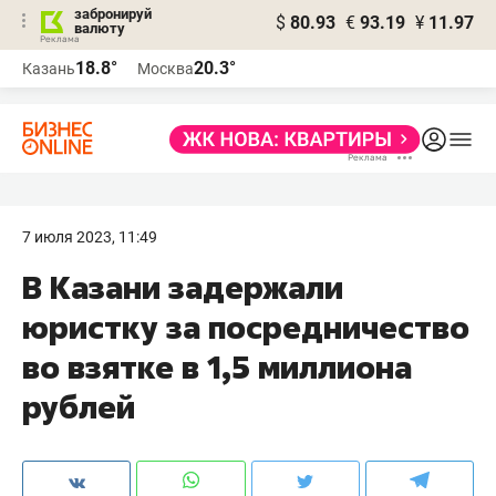
забронируй
$
80.93
€
93.19
¥
11.97
валюту
18.8°
20.3°
Казань
Москва
7 июля 2023, 11:49
В Казани задержали
юристку за посредничество
во взятке в 1,5 миллиона
рублей