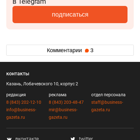
в Telegram
подписаться
Комментарии
3
контакты
Казань, Лобачевского 10, корпус 2
редакция
реклама
отдел персонала
8 (843) 202-12-10
8 (843) 203-48-47
staff@business-
info@business-
mir@business-
gazeta.ru
gazeta.ru
gazeta.ru
вконтакте
twitter