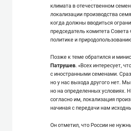
климата в отечественном семен
локализации производства семян
когда должны вводиться ограни
председатель комитета Совета 
политике и природопользовани
Позже к теме обратился и мини
Патрушев
. «Всех интересует, чт
с иностранными семенами. Сразу
но у нас выхода другого нет. М
но на определенных условиях. Но
согласно им, локализация прои
начиная с передачи нам исходны
Он отметил, что России не нуж