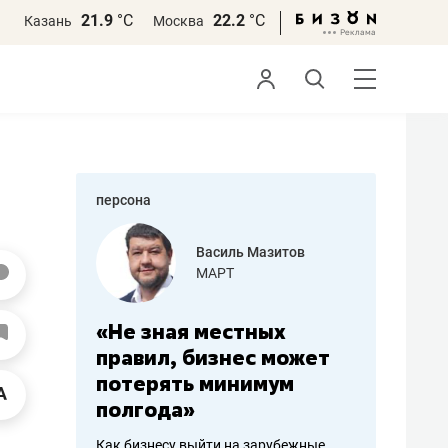
21.9
°С
22.2
°С
Казань
Москва
персона
еменова
Василь Мазитов
»
МАРТ
а: работа
«Не зная местных
«Мне лу
ечься
правил, бизнес может
не зара
вствовать
потерять минимум
чем пот
полгода»
репутац
пошиву
Как бизнесу выйти на зарубежные
Владелец от