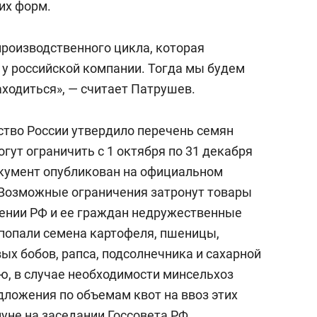
их форм.
производственного цикла, которая
 у российской компании. Тогда мы будем
ходиться», — считает Патрушев.
ство России утвердило перечень семян
огут ограничить с 1 октября по 31 декабря
окумент опубликован на официальном
 Возможные ограничения затронут товары
ении РФ и ее граждан недружественные
к попали семена картофеля, пшеницы,
вых бобов, рапса, подсолнечника и сахарной
ю, в случае необходимости минсельхоз
дложения по объемам квот на ввоз этих
нуне на заседании Госсовета РФ