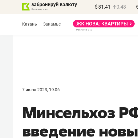
забронируй валюту
$
81.41
0.48
Казань
Закамье
Василь Мазитов
МАРТ
7 июля 2023, 19:06
«Не зная местных
Минсельхоз Р
правил, бизнес может
потерять минимум
введение новы
полгода»
Как бизнесу выйти на зарубежные