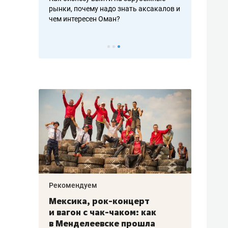
рафакте,
рынки, почему надо знать аксакалов и
о трехкратно
кредитов
чем интересен Оман?
клиентах и ч
Рекомендуем
Рекоме
ой
Мексика, рок-концерт
«Прор
и вагон с чак-чаком: как
30 ме
еским
в Менделеевске прошла
лечит