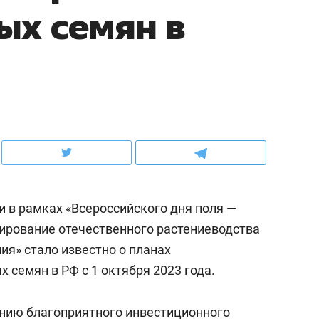
ых семян в
ов и
о трехкратном росте цен, дотошных
школьной формы о конт
клиентах и чудных запросах мастеров
налогах и развитии без 
и в рамках «Всероссийского дня поля —
ирование отечественного растениеводства
ия» стало известно о планах
ндуем
Рекомендуем
 семян в РФ с 1 октября 2023 года.
мер до квартиры и Face
Опыт выживания в дик
сто ключа: какой будет
природе, работа
анию благоприятного инвестиционного
асность в ЖК «Нова»
с ментальным и физич