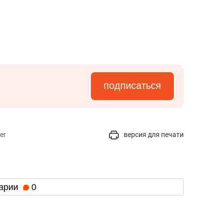
подписаться
er
версия для печати
арии
0