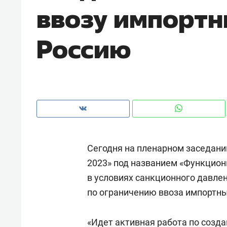
ввозу импортн
рынки, почему надо знать аксакал
чем интересен Оман?
Россию
Сегодня на пленарном заседани
2023» под названием «Функцион
в условиях санкционного давлен
Рекомендуем
Рекоме
по ограничению ввоза импортных
Как ГК «МИР ГРУПП» и ВТБ
150 ка
создают оазис жилого
ID вме
комфорта под Казанью
«Идет активная работа по созд
безоп