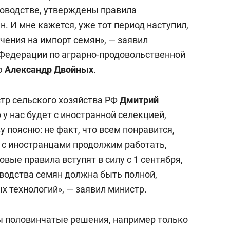
состоянием как основа
оводстве, утверждены правила
антихрупких команд
. И мне кажется, уже тот период наступил,
чения на импорт семян», — заявил
Федерации по аграрно-продовольственной
ю
Александр Двойных
.
стр сельского хозяйства РФ
Дмитрий
о у нас будет с иностранной селекцией,
 поясню: не факт, что всем понравится,
ы с иностранцами продолжим работать,
вые правила вступят в силу с 1 сентября,
зводства семян должна быть полной,
х технологий», — заявил министр.
ны половинчатые решения, например только