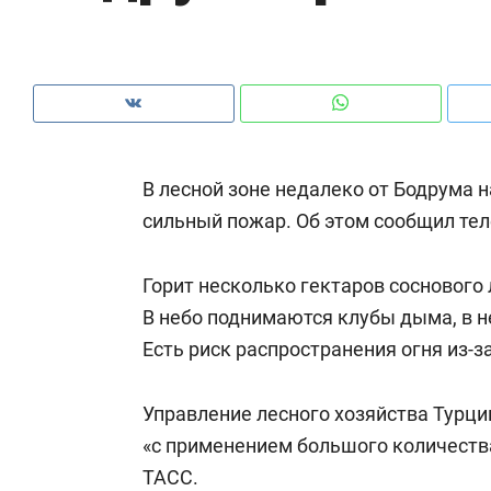
рынки, почему надо знать аксакалов и
о 
чем интересен Оман?
кл
В лесной зоне недалеко от Бодрума 
сильный пожар. Об этом сообщил те
Горит несколько гектаров соснового
В небо поднимаются клубы дыма, в н
Есть риск распространения огня из-з
Рекомендуем
Рекомендуем
Управление лесного хозяйства Турции
Как ГК «МИР ГРУПП» и ВТБ
150 камер 
«с применением большого количества
создают оазис жилого
ID вместо 
ТАСС
.
комфорта под Казанью
безопаснос