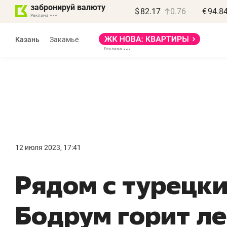
забронируй валюту
$
82.17
0.76
€
94.8
Казань
Закамье
Василь Мазитов
МАРТ
12 июля 2023, 17:41
«Не зная местных
«
Рядом с турецк
правил, бизнес может
н
потерять минимум
ч
Бодрум горит ле
полгода»
р
Как бизнесу выйти на зарубежные
Вл