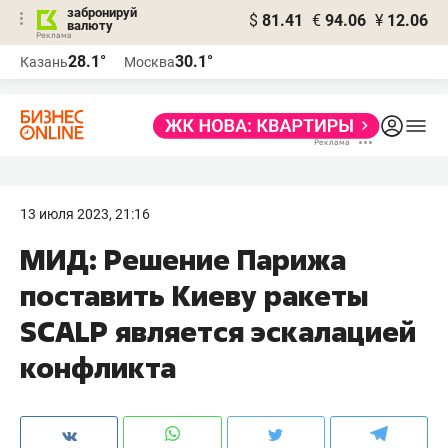
забронируй
$
81.41
€
94.06
¥
12.06
валюту
28.1°
30.1°
Казань
Москва
13 июля 2023, 21:16
МИД: Решение Парижа
поставить Киеву ракеты
SCALP является эскалацией
конфликта