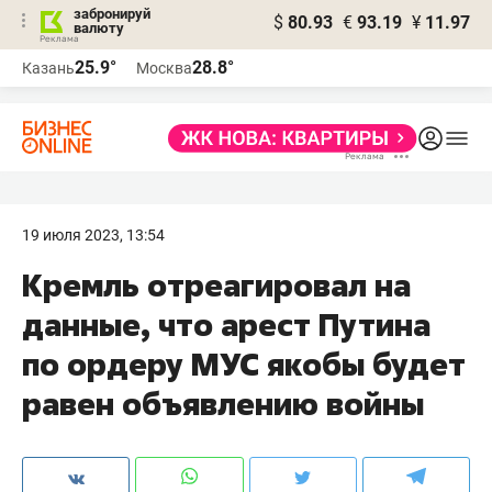
забронируй
$
80.93
€
93.19
¥
11.97
валюту
25.9°
28.8°
Казань
Москва
19 июля 2023, 13:54
Кремль отреагировал на
данные, что арест Путина
по ордеру МУС якобы будет
равен объявлению войны