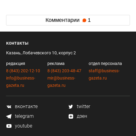
Комментарии
1
контакты
Казань, Лобачевского 10, корпус 2
редакция
реклама
отдел персонала
8 (843) 202-12-10
8 (843) 203-48-47
staff@business-
info@business-
mir@business-
gazeta.ru
gazeta.ru
gazeta.ru
вконтакте
twitter
telegram
дзен
youtube