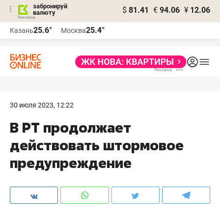
забронируй
$
81.41
€
94.06
¥
12.06
валюту
25.6°
25.4°
Казань
Москва
30 июля 2023, 12:22
В РТ продолжает
действовать штормовое
предупреждение