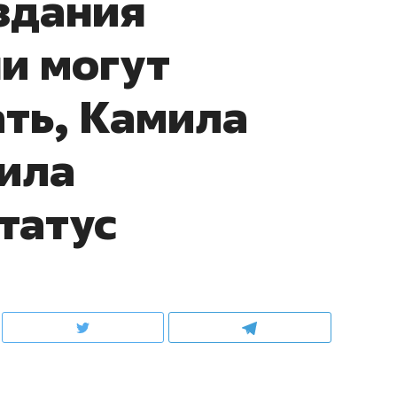
здания
ни могут
ть, Камила
ила
татус