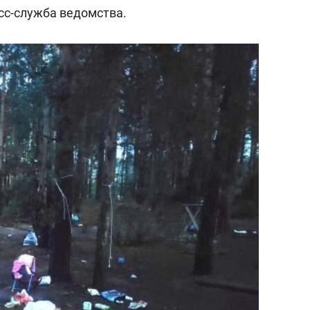
состоянием как основа
сс-служба ведомства.
антихрупких команд