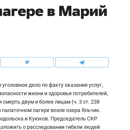
лагере в Марий
ов и
о трехкратном росте цен, дотошных
школьной формы о конт
клиентах и чудных запросах мастеров
налогах и развитии без 
 уголовное дело по факту оказания услуг,
опасности жизни и здоровья потребителей,
смерть двум и более лицам (ч. 3 ст. 238
ндуем
Рекомендуем
в палаточном лагере возле озера Яльчик.
мер до квартиры и Face
Опыт выживания в дик
нодольска и Куюков. Председатель СКР
сто ключа: какой будет
природе, работа
доложить о расследовании гибели людей
асность в ЖК «Нова»
с ментальным и физич