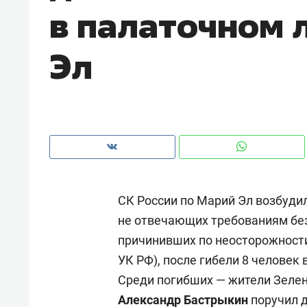
в палаточном 
рынки, почему надо знать аксакал
чем интересен Оман?
Эл
СК России по Марий Эл возбудил
не отвечающих требованиям без
причинивших по неосторожности 
Рекомендуем
Рекоме
УК РФ), после гибели 8 человек 
Как ГК «МИР ГРУПП» и ВТБ
150 ка
Среди погибших — жители Зеле
создают оазис жилого
ID вме
Александр Бастрыкин
поручил 
комфорта под Казанью
безоп