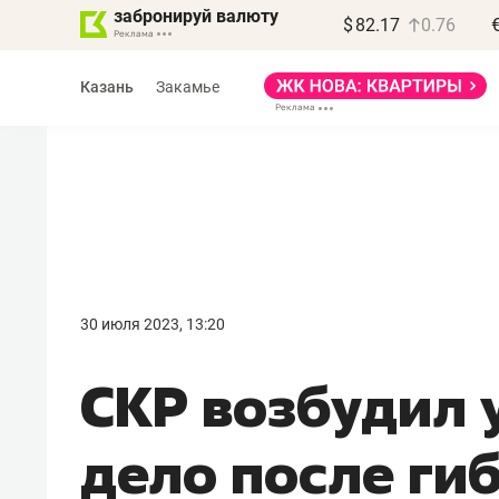
забронируй валюту
$
82.17
0.76
Казань
Закамье
Василь Мазитов
МАРТ
30 июля 2023, 13:20
«Не зная местных
СКР возбудил 
правил, бизнес может
потерять минимум
дело после ги
полгода»
Как бизнесу выйти на зарубежные