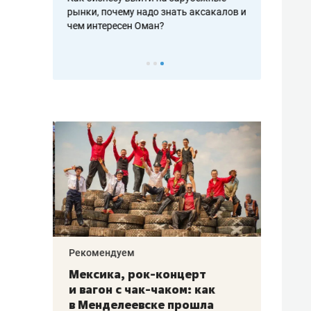
рафакте,
рынки, почему надо знать аксакалов и
о трехкратно
кредитов
чем интересен Оман?
клиентах и ч
Рекомендуем
Рекоме
ой
Мексика, рок-концерт
«Прор
и вагон с чак-чаком: как
30 ме
еским
в Менделеевске прошла
лечит