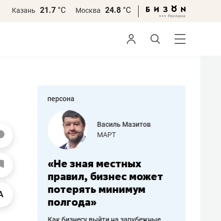
21.7
°С
24.8
°С
Казань
Москва
персона
еменова
Василь Мазитов
»
МАРТ
а: работа
«Не зная местных
«Мне лу
ечься
правил, бизнес может
не зара
вствовать
потерять минимум
чем пот
полгода»
репутац
пошиву
Как бизнесу выйти на зарубежные
Владелец от