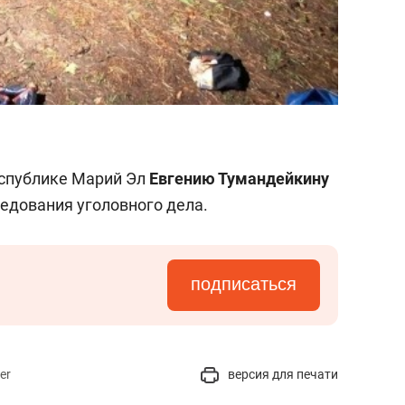
еспублике Марий Эл
Евгению Тумандейкину
ледования уголовного дела.
подписаться
er
версия для печати