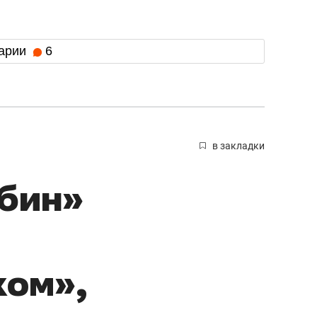
арии
6
в закладки
убин»
ком»,