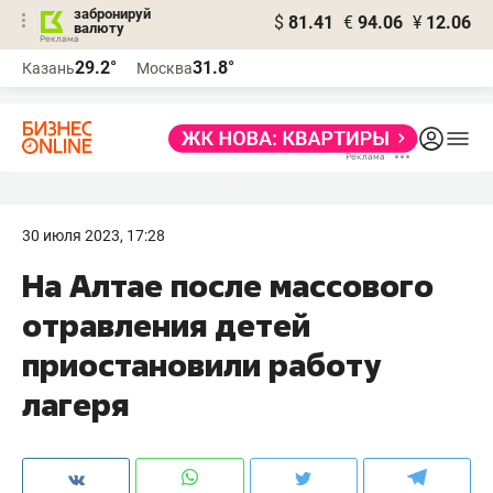
забронируй
$
81.41
€
94.06
¥
12.06
валюту
29.2°
31.8°
Казань
Москва
30 июля 2023, 17:28
На Алтае после массового
отравления детей
приостановили работу
лагеря