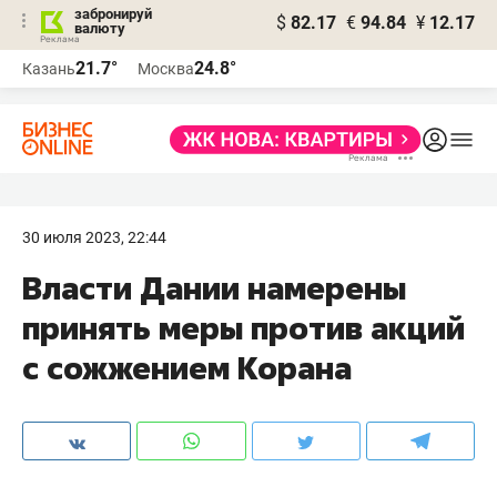
забронируй
$
82.17
€
94.84
¥
12.17
валюту
21.7°
24.8°
Казань
Москва
30 июля 2023, 22:44
Власти Дании намерены
принять меры против акций
с сожжением Корана