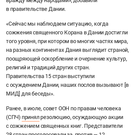
вражду между народами», добавили
в правительстве Дании.
«Сейчас мы наблюдаем ситуацию, когда
сожжения священного Корана в Дании достигли
того уровня, при котором во многих частях мира,
на разных континентах Дания выглядит страной,
поощряющей оскорбление и очернение культур,
религий и традиций других стран.
Правительства 15 стран выступили
с осуждением Дании, наших послов вызывают [в
МИД] для беседы».
Ранее, в июле, совет ООН по правам человека
(СПЧ)
принял
резолюцию, осуждающую акции
с сожжением священных книг. Представители
28 стран проголосовали за, против — 12.